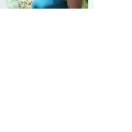
Apprendre à accepter son image et
à l’apprivoiser
est un des piliers
de l ’épanouissement personnel.
D’ailleurs, comme l’a si bien dit
Oscar Wilde :
« Soyez vous-même, tous les
autres sont déjà pris ».